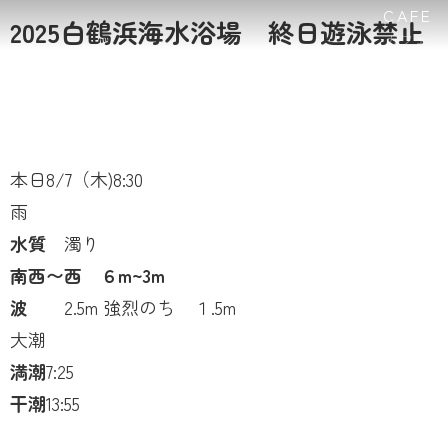
CAFE
2025白鶴浜海水浴場 終日遊泳禁止 8
カフェ
本日8/7（木)8:30
雨
水質
濁り
南西〜西 ６m~3m
波
2.5m 強烈のち １.5m
大潮
満潮
7:25
干潮
13:55