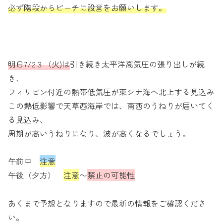
必ず階段からビーチに設営をお願いします。
明日7/2３（火)は
引き続き太平洋高気圧の張り出しが続
き、
フィリピン付近の熱帯低気圧が東シナ海へ北上する見込み
この熱低影響で天草西海岸では、南西のうねりが届いてく
る見込み、
周期が高いうねりになり、波が高くなるでしょう。
午前中
注意
午後（夕方）
注意
〜
禁止の可能性
あくまで予想となりますので最新の情報をご確認くださ
い。