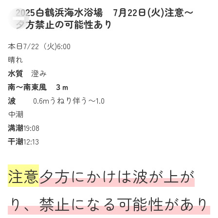
2025白鶴浜海水浴場 7月22日(火)注意〜
夕方禁止の可能性あり
本日7/22（火)6:00
晴れ
水質
澄み
南〜南東風 ３m
波
0.6mうねり伴う〜1.0
中潮
満潮
19:08
干潮
12:13
注意
夕方にかけは波が上が
り、禁止になる可能性があり